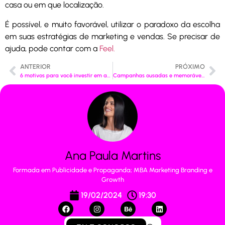
casa ou em que localização.
É possível, e muito favorável, utilizar o paradoxo da escolha
em suas estratégias de marketing e vendas. Se precisar de
ajuda, pode contar com a
Feel.
ANTERIOR
PRÓXIMO
6 motivos para você investir em anúncios online
Campanhas ousadas e memoráveis: conheça o marketing de guerrilha.
Ana Paula Martins
Formada em Publicidade e Propaganda; MBA Marketing Branding e
Growth
19/02/2024
19:30