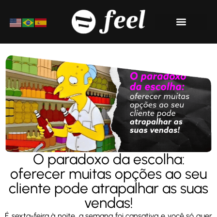
Materiais Ricos
O paradoxo da escolha:
oferecer muitas opções ao seu
cliente pode atrapalhar as suas
vendas!
É sexta-feira à noite, a semana foi cansativa e você só quer