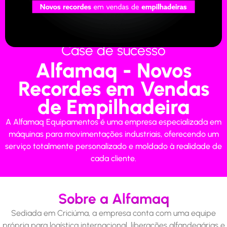
Case de sucesso
Alfamaq - Novos
Recordes em Vendas
de Empilhadeira
A Alfamaq Equipamentos é uma empresa especializada em
máquinas para movimentações industriais, oferecendo um
serviço totalmente personalizado e moldado à realidade de
cada cliente.
Sobre a Alfamaq
Sediada em Criciúma, a empresa conta com uma equipe
própria para logística internacional, liberações alfandegárias e