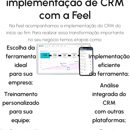
implementação de CRM
com a Feel
Na Feel acompanhamos a implementação do CRM do
início ao fim. Para realizar essa transformação importante
no seu negócio temos etapas como:
Escolha da
ferramenta
Implementação
ideal
eficiente
para sua
da ferramenta;
empresa;
Análise
Treinamento
integrada do
personalizado
CRM
para sua
com outras
equipe;
plataformas;