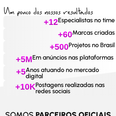
Um pouco dos nossos resultados
Especialistas no time
+12
Marcas criadas
+60
Projetos no Brasil
+500
Em anúncios nas plataformas
+5M
Anos atuando no mercado
+5
digital
Postagens realizadas nas
+10K
redes sociais
SOMOS
PARCEIROS OFICIAIS