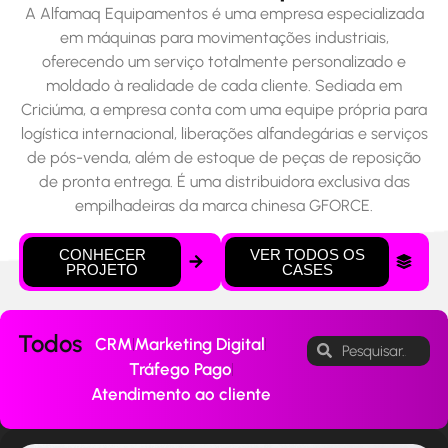
A Alfamaq Equipamentos é uma empresa especializada
em máquinas para movimentações industriais,
oferecendo um serviço totalmente personalizado e
moldado à realidade de cada cliente. Sediada em
Criciúma, a empresa conta com uma equipe própria para
logística internacional, liberações alfandegárias e serviços
de pós-venda, além de estoque de peças de reposição
de pronta entrega. É uma distribuidora exclusiva das
empilhadeiras da marca chinesa GFORCE.
CONHECER
VER TODOS OS
PROJETO
CASES
Todos
CRM
Marketing Digital
Tráfego Pago
Atendimento ao cliente