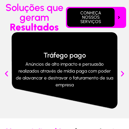
Soluções que
CONHEÇA
geram
NOSSOS
SERVIÇOS
Resultados
Tráfego pago
Anúncios de alto impacto e persuasão
C
realizados através de mídia paga com poder
de alavancar e destravar o faturamento de sua
con
empresa
g