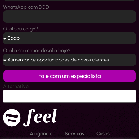
WhatsApp com DDD
Qual seu cargo?
Qual o seu maior desafio hoje?
Fale com um especialista
Alternative:
A agência
Serviços
Cases