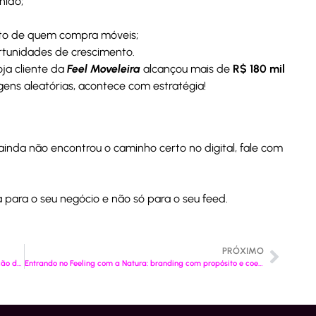
nido;
to de quem compra móveis;
ortunidades de crescimento.
ja cliente da
Feel Moveleira
alcançou mais de
R$ 180 mil
ens aleatórias, acontece com estratégia!
ainda não encontrou o caminho certo no digital, fale com
 para o seu negócio e não só para o seu feed.
PRÓXIMO
UX + Branding: como a experiência digital molda a percepção da sua marca
Entrando no Feeling com a Natura: branding com propósito e coerência