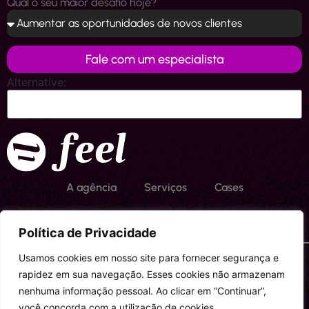
Qual o seu maior desafio hoje?
Fale com um especialista
Alternative:
A agência
Serviços
Cases
Materiais Ricos
Blog
Contato
Política de Privacidade
Política de privacidade
Termos de uso
Trabalhe conosco
Usamos cookies em nosso site para fornecer segurança e
©2025 Feel Tz – Todos Direitos Reservados | CNPJ:
rapidez em sua navegação. Esses cookies não armazenam
36.649.528/0001-33
nenhuma informação pessoal. Ao clicar em “Continuar”,
você concorda com a utilização de cookies.