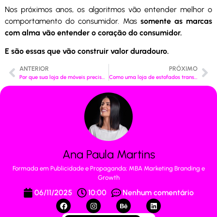
Nos próximos anos, os algoritmos vão entender melhor o
comportamento do consumidor. Mas
somente as marcas
com alma vão entender o coração do consumidor.
E são essas que vão construir valor duradouro.
ANTERIOR
PRÓXIMO
Por que sua loja de móveis precisa de um funil de vendas (e como montar o seu)
Como uma loja de estofados transformou R$ 4.989 em mais de R$ 128 mil com tráfego pago estratégico
Ana Paula Martins
Formada em Publicidade e Propaganda; MBA Marketing Branding e
Growth
06/11/2025
10:00
Nenhum comentário