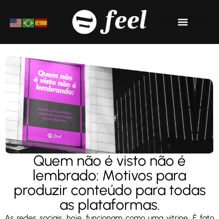
Materiais Ricos
Quem não é visto não é
lembrado: Motivos para
produzir conteúdo para todas
as plataformas.
As redes sociais, hoje, funcionam como uma vitrine. É fato