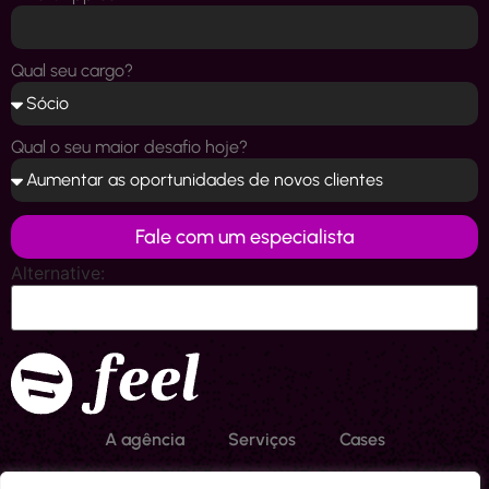
Qual seu cargo?
Qual o seu maior desafio hoje?
Fale com um especialista
Alternative:
A agência
Serviços
Cases