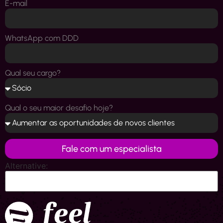
E-mail
WhatsApp com DDD
Qual seu cargo?
Qual o seu maior desafio hoje?
Fale com um especialista
Alternative: