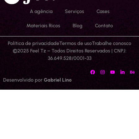
A agência
Serviços
Cases
Materiais Ricos
Blog
Contato
Política de privacidade
Termos de uso
Trabalhe conosco
©2025 Feel Tz – Todos Direitos Reservados | CNPJ:
36.649.528/0001-33
Desenvolvido por
Gabriel Lino